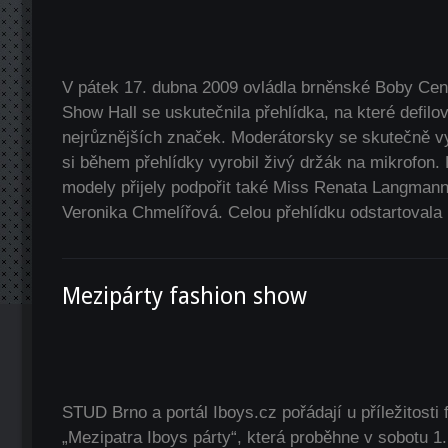
V pátek 17. dubna 2009 ovládla brněnské Boby Ce
Show Hall se uskutečnila přehlídka, na které defilov
nejrůznějších značek. Moderátorsky se skutečně vy
si během přehlídky vyrobil živý držák na mikrofon
modely přijely podpořit také Miss Renata Langman
Veronika Chmelířová. Celou přehlídku odstartovala
Mezipárty fashion show
STUD Brno a portál Iboys.cz pořádají u příležitosti
„Mezipatra Iboys párty“, která proběhne v sobotu 1