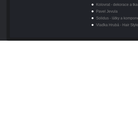
Kolovrat - dekorace a tka
Pavel Jevula
Solidus - látky a kompon
Vlaďka Hrubá - Hair Styl