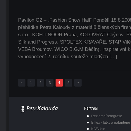
Pavilon G2 – „Fashion Show Hall“ Pondělí 18.8.200
přehlídka Petra Kaloudy z materiálů členských fi
s r.o , KOH-I-NOOR Praha, KOLOVRAT Chýnov, PER
Silk and Progress, SPOLTEX KRAVAŘE, STAP Vilé
VEBA Broumov, WICO B.G.M.Děčín), inspirativní k
vyhodnocení 2. ročníku soutěže mladých […]
<
1
2
3
4
5
>
Partneři
Reklamní fotografie
Biltex - látky a galanterie
KIVA foto