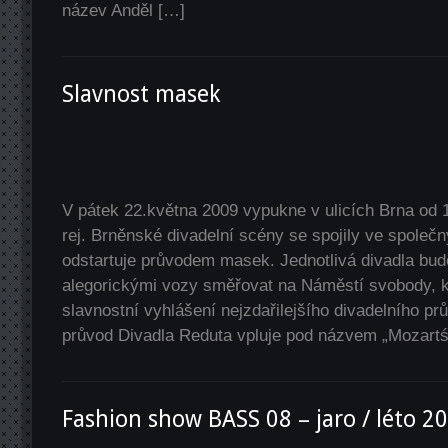
název Anděl […]
Slavnost masek
V pátek 22.května 2009 vypukne v ulicích Brna od 
rej. Brněnské divadelní scény se spojily ve společný
odstartuje průvodem masek. Jednotlivá divadla bu
alegorickými vozy směřovat na Náměstí svobody, 
slavnostní vyhlášení nejzdařilejšího divadelního 
průvod Divadla Reduta vpluje pod názvem „Mozartś
Fashion show BASS 08 – jaro / léto 2