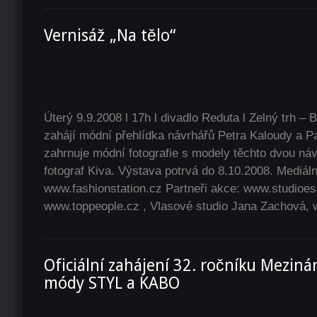
Vernisáž „Na tělo“
Úterý 9.9.2008 l 17h l divadlo Reduta l Zelný trh – 
zahájí módní přehlídka návrhářů Petra Kaloudy a P
zahrnuje módní fotografie s modely těchto dvou návr
fotograf Kiva. Výstava potrvá do 8.10.2008. Mediáln
www.fashionstation.cz Partneři akce: www.studioesp
www.toppeople.cz , Vlasové studio Jana Zachová, 
Oficiální zahájení 32. ročníku Meziná
módy STYL a KABO