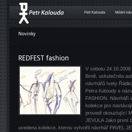
Petr Kalouda
Módní náv
Novinky
REDFEST fashion
V sobotu 24.10.2009 
Brně, uskutečnila au
návrhářů Ivety Řádko
Petra Kaloudy s n
FASHION. Návrháři v 
kolekce pro nastávaj
provedl okouzlující 
JEVULA Jako první b
uvedena kolekce, kterou vytvořil návrhář PAVEL 