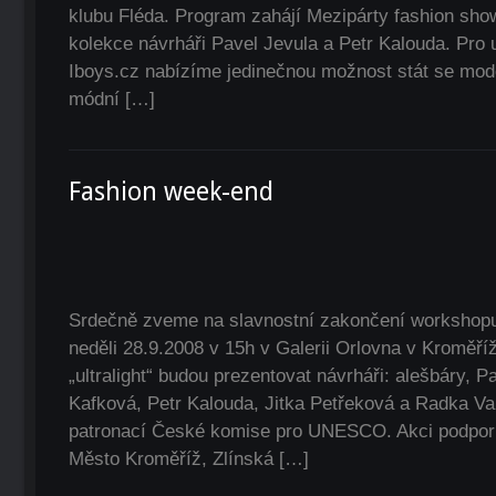
klubu Fléda. Program zahájí Mezipárty fashion show
kolekce návrháři Pavel Jevula a Petr Kalouda. Pro 
Iboys.cz nabízíme jedinečnou možnost stát se mode
módní […]
Fashion week-end
Srdečně zveme na slavnostní zakončení workshopu
neděli 28.9.2008 v 15h v Galerii Orlovna v Kroměří
„ultralight“ budou prezentovat návrháři: alešbáry, P
Kafková, Petr Kalouda, Jitka Petřeková a Radka Va
patronací České komise pro UNESCO. Akci podporu
Město Kroměříž, Zlínská […]