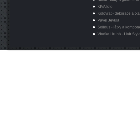
KIVA foto
Kolovrat - dekorace a tka
Pavel Jevula
Solidus - látky a kompon
Vlaďka Hrubá - Hair Styl