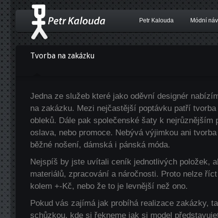
Petr Kalouda
Módní náv
Tvorba na zakázku
Jedna ze služeb které jako oděvní designér nabízí
na zakázku. Mezi nejčastější poptávku patří tvorba
obleků. Dále pak společenské šaty k nejrůznějším p
oslava, nebo promoce. Nebývá výjimkou ani tvorba 
běžné nošení, dámská i pánská móda.
Nejspíš by jste uvítali ceník jednotlivých položek, a
materiálů, zpracování a náročnosti. Proto nelze říct
kolem +-Kč, nebo že to je levnější než ono.
Pokud vás zajímá jak probíhá realizace zakázky, t
schůzkou, kde si řekneme jak si model představuje