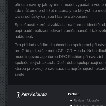
přinesu návrhy jak by mohl model vypadat a vše pr
zde můžeme prohlížet materiály ze kterých se mode
Další schůzky už jsou hlavně o zkoušení.
Společnosti které si zakládají na firemní identitě, o
popřípadě realizaci odívání zaměstnanců. I takové
nabídnout.
Pro příklad uvádím dlouhodobou spolupráci při návr
pro Grid girl, stáje moto GP LCR Honda. Nebo dlou
modelingovou agenturou DFC Fashion při návrzích a
společenských akcích. Delší dobu spolupracuji se
kterou připravuji prezentace na nejrůznějších akcíc
světě.
Partneři
Reklamní fotografie
Biltex - látky a galanterie