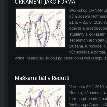
ORNAMENT JAKO FORMA
Workshop ORNAME
dům Josefa Hoffmanna
21.6. – 25. 6. 2010
oděvní a prostorovo
studenty s odkazem
secesních architekt
Dušana Jurkoviče. S
východiska a zdroje,
volně inspirovali, budou po celou dobu workshopu 
Maškarní bál v Redutě
V sobotu 30.1.2010 si
Reduta, zábavnou a z
formou připomíná na
Wolfganga Amadea Mo