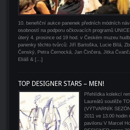
10. benefiční aukce panenek předních módních ná
osobností na podporu očkovacích programů UNICEF
úterý 4. prosince od 19 hod. v Českém muzeu hudb
panenky těchto tvůrců: Jiří Bartoška, Lucie Bílá, Z
Čenský, Petra Černocká, Jan Činčera, Jitka Čvanča
Eliáš & […]
TOP DESIGNER STARS – MEN!
Přehlídka kolekcí r
Laureátů soutěže 
(VÝTVARNÍK SEZÓNY)
2011 ve 13.00 hodin
pavilonu V Marcel H