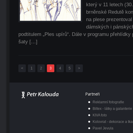
který v 11 letech (30
brněnské Redutě kon
na plese prezentoval
dámských i pánských
podtitulem „Ples upírů“. Dále v programu přehlídky 
šaty […]
<
1
2
3
4
5
>
Partneři
Reklamní fotografie
Biltex - látky a galanterie
KIVA foto
Kolovrat - dekorace a tka
Pavel Jevula