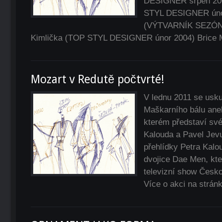
DESIGNER srpen 200
STYL DESIGNER únor
(VÝTVARNÍK SEZÓNY
Kimlička (TOP STYL DESIGNER únor 2004) Brice
Mozart v Redutě počtvrté!
V lednu 2011 se usku
Maškarního bálu ane
kterém představí své
Kalouda a Pavel Jev
přehlídky Petra Kalo
dvojice Dae Men, kte
televizní show Česko
Více o akci na strán