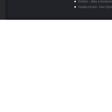
Solidus - látky a kompon
Vlaďka Hrubá - Hair Styl