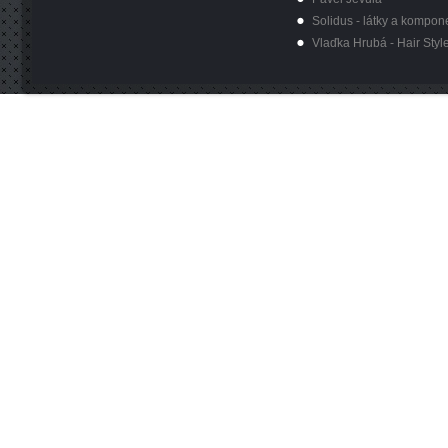
Solidus - látky a kompon
Vlaďka Hrubá - Hair Styl