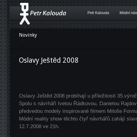
Petr Kalouda
Módní náv
Novinky
Oslavy Ještěd 2008
Oslavy Ještěd 2008 probíhají u příležitosti 35.výroč
Spolu s návrháři Ivetou Řádkovou, Danielou Rajdo
předvedou modely inspirované filmem Miloše Forma
Módní reality show těchto čtyř návrhářů zahájí slav
12.7.2008 ve 21h.